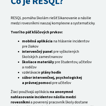
Čo je RESQL?
RESQL pomáha školám riešiť šikanovanie a násilie
medzi rovesníkmi naozaj komplexne a systematicky.
Tvorí ho päť kľúčových prvkov:
mobilná aplikácia
na hlásenie incidentov
pre žiakov
intervenčný panel
pre vyškolených
školských zamestnancov
školiace materiály
pre študentov, učiteľov
a rodičov
vzdelávacie
plány hodín
súbor intervenčnej, psychologickej
a právnej pomoci
pre učiteľov
Žiaci používajú aplikáciu
na anonymné
nahlasovanie incidentov násilia medzi
rovesníkmi
a poverený pracovník školy dostane