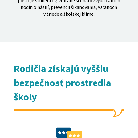
postoje študentov, vrátane scenárov vyučovacích
hodín o násilí, prevencii šikanovania, vzťahoch
v triede a školskej klíme.
Rodičia získajú vyššiu
bezpečnosť prostredia
školy