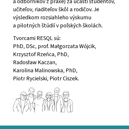
a odborníkov z praxe) za účasti študentov,
učiteľov, riaditeľov škôl a rodičov. Je
výsledkom rozsiahleho výskumu
a pilotných štúdií v poľských školách.
Tvorcami RESQL sú:
PhD, DSc, prof. Małgorzata Wójcik,
Krzysztof Rzeńca, PhD,
Radosław Kaczan,
Karolina Malinowska, PhD,
Piotr Rycielski, Piotr Ciszek.