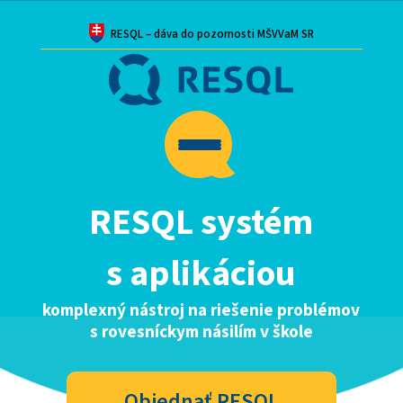
RESQL – dáva do pozornosti MŠVVaM SR
RESQL systém
s aplikáciou
komplexný nástroj na riešenie problémov
s rovesníckym násilím v škole
Objednať RESQL