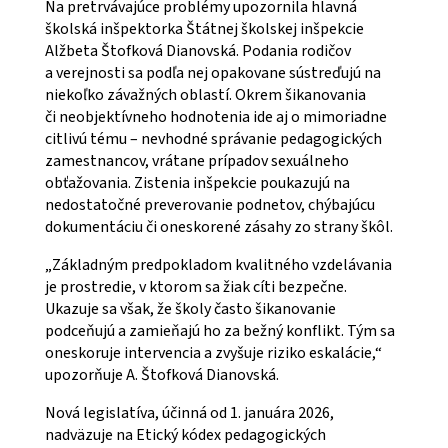
Na pretrvávajúce problémy upozornila hlavná
školská inšpektorka Štátnej školskej inšpekcie
Alžbeta Štofková Dianovská. Podania rodičov
a verejnosti sa podľa nej opakovane sústreďujú na
niekoľko závažných oblastí. Okrem šikanovania
či neobjektívneho hodnotenia ide aj o mimoriadne
citlivú tému – nevhodné správanie pedagogických
zamestnancov, vrátane prípadov sexuálneho
obťažovania. Zistenia inšpekcie poukazujú na
nedostatočné preverovanie podnetov, chýbajúcu
dokumentáciu či oneskorené zásahy zo strany škôl.
„Základným predpokladom kvalitného vzdelávania
je prostredie, v ktorom sa žiak cíti bezpečne.
Ukazuje sa však, že školy často šikanovanie
podceňujú a zamieňajú ho za bežný konflikt. Tým sa
oneskoruje intervencia a zvyšuje riziko eskalácie,“
upozorňuje A. Štofková Dianovská.
Nová legislatíva, účinná od 1. januára 2026,
nadväzuje na Etický kódex pedagogických