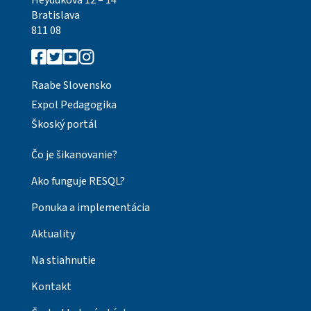
Heydukova 12 – 14
Bratislava
811 08
Raabe Slovensko
Expol Pedagogika
Škoský portál
Čo je šikanovanie?
Ako funguje RESQL?
Ponuka a implementácia
Aktuality
Na stiahnutie
Kontakt