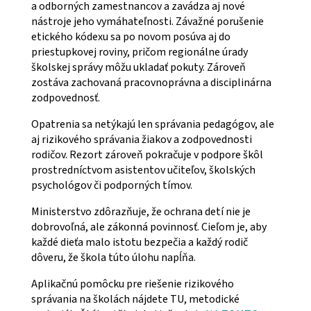
a odborných zamestnancov a zavádza aj nové
nástroje jeho vymáhateľnosti. Závažné porušenie
etického kódexu sa po novom posúva aj do
priestupkovej roviny, pričom regionálne úrady
školskej správy môžu ukladať pokuty. Zároveň
zostáva zachovaná pracovnoprávna a disciplinárna
zodpovednosť.
Opatrenia sa netýkajú len správania pedagógov, ale
aj rizikového správania žiakov a zodpovednosti
rodičov. Rezort zároveň pokračuje v podpore škôl
prostredníctvom asistentov učiteľov, školských
psychológov či podporných tímov.
Ministerstvo zdôrazňuje, že ochrana detí nie je
dobrovoľná, ale zákonná povinnosť. Cieľom je, aby
každé dieťa malo istotu bezpečia a každý rodič
dôveru, že škola túto úlohu napĺňa.
Aplikačnú pomôcku pre riešenie rizikového
správania na školách nájdete TU, metodické