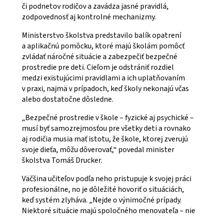
či podnetov rodičov a zavádza jasné pravidlá,
zodpovednosť aj kontrolné mechanizmy.
Ministerstvo školstva predstavilo balík opatrení
a aplikačnú pomôcku, ktoré majú školám pomôcť
zvládať náročné situácie a zabezpečiť bezpečné
prostredie pre deti. Cieľom je odstrániť rozdiel
medzi existujúcimi pravidlami a ich uplatňovaním
v praxi, najmä v prípadoch, keď školy nekonajú včas
alebo dostatočne dôsledne.
„Bezpečné prostredie v škole – fyzické aj psychické –
musí byť samozrejmosťou pre všetky deti a rovnako
aj rodičia musia mať istotu, že škole, ktorej zverujú
svoje dieťa, môžu dôverovať,“ povedal minister
školstva Tomáš Drucker.
Väčšina učiteľov podľa neho pristupuje k svojej práci
profesionálne, no je dôležité hovoriť o situáciách,
keď systém zlyháva. „Nejde o výnimočné prípady.
Niektoré situácie majú spoločného menovateľa – nie