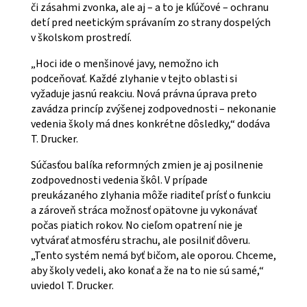
či zásahmi zvonka, ale aj – a to je kľúčové – ochranu
detí pred neetickým správaním zo strany dospelých
v školskom prostredí.
„Hoci ide o menšinové javy, nemožno ich
podceňovať. Každé zlyhanie v tejto oblasti si
vyžaduje jasnú reakciu. Nová právna úprava preto
zavádza princíp zvýšenej zodpovednosti – nekonanie
vedenia školy má dnes konkrétne dôsledky,“ dodáva
T. Drucker.
Súčasťou balíka reformných zmien je aj posilnenie
zodpovednosti vedenia škôl. V prípade
preukázaného zlyhania môže riaditeľ prísť o funkciu
a zároveň stráca možnosť opätovne ju vykonávať
počas piatich rokov. No cieľom opatrení nie je
vytvárať atmosféru strachu, ale posilniť dôveru.
„Tento systém nemá byť bičom, ale oporou. Chceme,
aby školy vedeli, ako konať a že na to nie sú samé,“
uviedol T. Drucker.