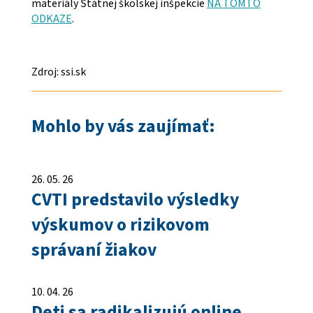
materiály Štátnej školskej inšpekcie
NA TOMTO
ODKAZE
.
Zdroj: ssi.sk
Mohlo by vás zaujímať:
26. 05. 26
CVTI predstavilo výsledky
výskumov o rizikovom
správaní žiakov
10. 04. 26
Deti sa radikalizujú online