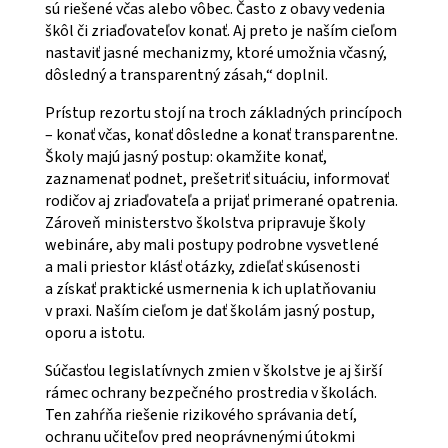
sú riešené včas alebo vôbec. Často z obavy vedenia
škôl či zriaďovateľov konať. Aj preto je naším cieľom
nastaviť jasné mechanizmy, ktoré umožnia včasný,
dôsledný a transparentný zásah,“ doplnil.
Prístup rezortu stojí na troch základných princípoch
– konať včas, konať dôsledne a konať transparentne.
Školy majú jasný postup: okamžite konať,
zaznamenať podnet, prešetriť situáciu, informovať
rodičov aj zriaďovateľa a prijať primerané opatrenia.
Zároveň ministerstvo školstva pripravuje školy
webináre, aby mali postupy podrobne vysvetlené
a mali priestor klásť otázky, zdieľať skúsenosti
a získať praktické usmernenia k ich uplatňovaniu
v praxi. Naším cieľom je dať školám jasný postup,
oporu a istotu.
Súčasťou legislatívnych zmien v školstve je aj širší
rámec ochrany bezpečného prostredia v školách.
Ten zahŕňa riešenie rizikového správania detí,
ochranu učiteľov pred neoprávnenými útokmi